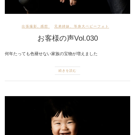
出張撮影
,
感想
兄弟姉妹
、
等身大ベビーフォト
お客様の声Vol.030
何年たっても色褪せない家族の宝物が増えました
続きを読む