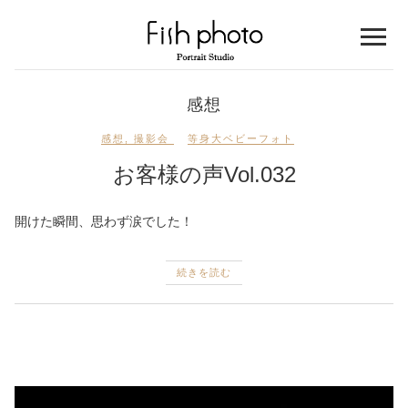
Skip
to
content
等身大ベビーフォト考案スタジオ
FISH PHOTO フィッ
感想
シュフォト
感想
,
撮影会
等身大ベビーフォト
お客様の声Vol.032
開けた瞬間、思わず涙でした！
続きを読む