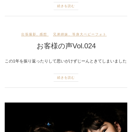
続きを読む
出張撮影
,
感想
兄弟姉妹
、
等身大ベビーフォト
お客様の声Vol.024
この1年を振り返ったりして思いがけずじーんときてしまいました
続きを読む