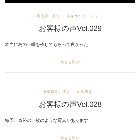
出張撮影
,
感想
等身大ベビーフォト
お客様の声Vol.029
本当にあの一瞬を残してもらって良かった
続きを読む
出張撮影
,
感想
家族写真
お客様の声Vol.028
毎回、奇跡の一枚のような写真があります
続きを読む