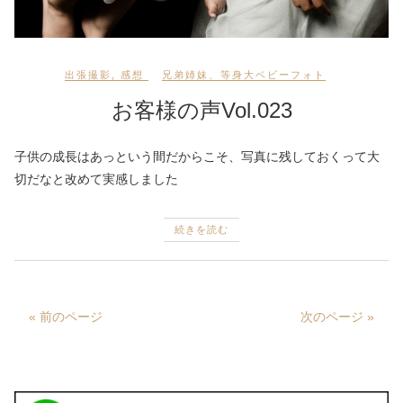
出張撮影
,
感想
兄弟姉妹
、
等身大ベビーフォト
お客様の声Vol.023
子供の成長はあっという間だからこそ、写真に残しておくって大
切だなと改めて実感しました
続きを読む
« 前のページ
次のページ »