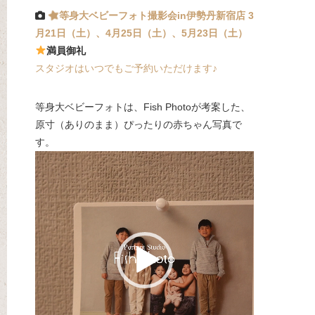
等身大ベビーフォト撮影会in伊勢丹新宿店 3
月21日（土）、4月25日（土）、5月23日（土）
満員御礼
スタジオはいつでもご予約いただけます♪
等身大ベビーフォトは、Fish Photoが考案した、
原寸（ありのまま）ぴったりの赤ちゃん写真で
す。
動
画
プ
レ
ー
ヤ
ー