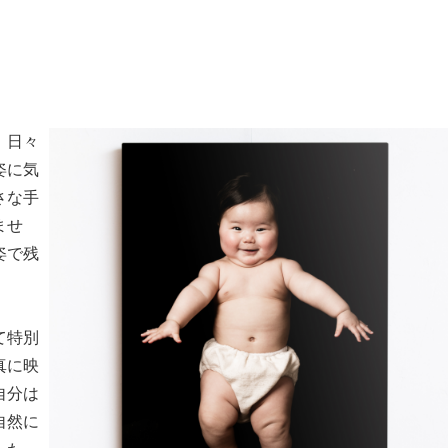
。日々
姿に気
さな手
ませ
姿で残
て特別
真に映
自分は
自然に