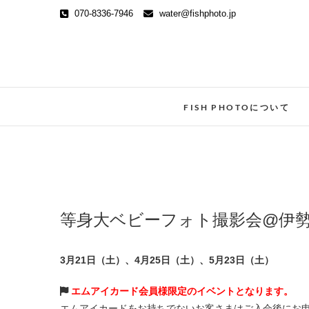
Skip
070-8336-7946
water@fishphoto.jp
to
content
FISH PHOTOについて
等身大ベビーフォト撮影会@伊勢丹新
3月21日（土）、4月25日（土）、5月23日（土）
エムアイカード会員様限定のイベントとなります。
エムアイカードをお持ちでないお客さまはご入会後にお