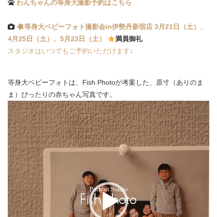
わんちゃんの等身大撮影予約はこちら
等身大ベビーフォト撮影会in伊勢丹新宿店 3月21日（土）、
4月25日（土）、5月23日（土）
満員御礼
スタジオはいつでもご予約いただけます♪
等身大ベビーフォトは、Fish Photoが考案した、原寸（ありのま
ま）ぴったりの赤ちゃん写真です。
動
画
プ
レ
ー
ヤ
ー